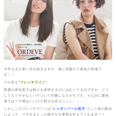
今年もまだ寒い日が続きますが、春に先駆けて新色の登場で
す！！
その名も
‶フレンチライン”
。
普通の寒色系では軽さを表現するのにはむいてるのですが、どう
してもツヤがなくパサついた印象に
なりがちです。ちなみに暖色
系ではツヤ感はいいけど
軽さは見えにくい・・・。
しかしこのフレンチラインは
‶
シャボンペール処方
”
という色の配合
によって、ツヤをまとった軽やかな寒色を叶えてくれます！！