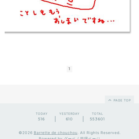
1
PAGE TOP
TODAY
YESTERDAY
TOTAL
516
610
553601
©2026
Barrette de chouchou
. All Rights Reserved.
Powered by
グーペ
/
管理ページ