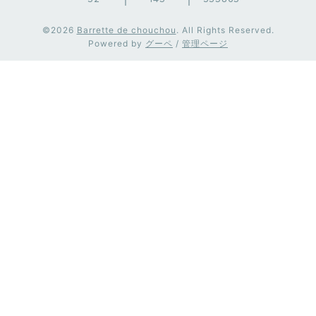
©2026
Barrette de chouchou
. All Rights Reserved.
Powered by
グーペ
/
管理ページ