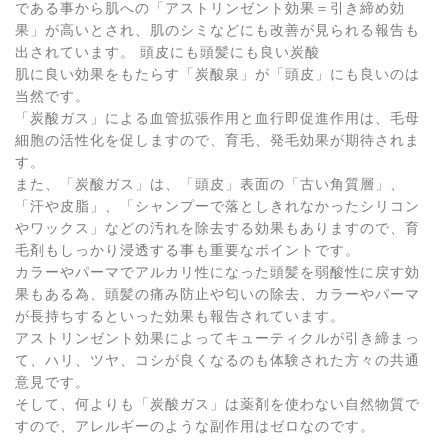
である事から肌への「アストリンゼント効果＝引き締め効
果」が高いとされ、肌のシミなどにも改善が見られる報告も
出されています。 頭皮にも頭髪にも良い炭酸
肌に良い効果をもたらす「炭酸泉」が「頭皮」にも良いのは
当然です。
「炭酸ガス」による血管拡張作用と血行即促進作用は、毛母
細胞の活性化を促しますので、育毛、発毛効果が期待されま
す。
また、「炭酸ガス」は、「頭皮」表面の「古い角質層」、
「汗や皮脂」、「シャンプーで落としきれなかったシリコン
やワックス」などの汚れを除去する効果もありますので、育
毛剤もしっかり浸透する事も重要なポイントです。
カラーやパーマでアルカリ性になった頭髪を弱酸性に戻す効
果もある為、頭髪の痛み防止や匂いの除去、カラーやパーマ
が長持ちするといった効果も報告されています。
アストリンゼント効果によってキューティクルが引き締まっ
て、ハリ、ツヤ、コシが良くなるのも体験された方々の共通
意見です。
そして、何よりも「炭酸ガス」は薬剤を使わない自然物質で
すので、アレルギーのような副作用はゼロなのです。