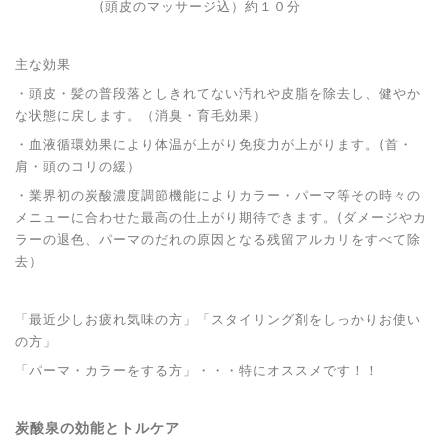
(頭皮のマッサージ込）約１０分
主な効果
・頭皮・髪の普段落としきれてない汚れや皮脂を除去し、健やか
な状態に戻します。（消臭・育毛効果）
・血液循環効果により体温が上がり免疫力が上がります。(首・
肩・頭のコリの緩）
・業界初の炭酸濃度調節機能によりカラー・パーマ等その時々の
メニューに合わせた最高の仕上がり期待できます。(ダメージやカ
ラーの退色、パーマのだれの原因となる残留アルカリをすべて除
去）
「最近少しお疲れ気味の方」「スタイリング剤をしっかりお使い
の方」
「パーマ・カラーをする方」・・・特にオススメです！！
炭酸泉の効能とトルケア