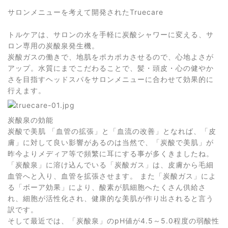
サロンメニューを考えて開発されたTruecare
トルケアは、サロンの水を手軽に炭酸シャワーに変える、サ
ロン専用の炭酸泉発生機。
炭酸ガスの働きで、地肌をポカポカさせるので、心地よさが
アップ。水質にまでこだわることで、髪・頭皮・心の健やか
さを目指すヘッドスパをサロンメニューに合わせて効果的に
行えます。
炭酸泉の効能
炭酸で美肌 「血管の拡張」と「血流の改善」となれば、「皮
膚」に対して良い影響があるのは当然で、「炭酸で美肌」が
昨今よりメディア等で頻繁に耳にする事が多くきましたね。
「炭酸泉」に溶け込んでいる「炭酸ガス」は、皮膚から毛細
血管へと入り、血管を拡張させます。 また「炭酸ガス」によ
る「ボーア効果」により、酸素が肌細胞へたくさん供給さ
れ、細胞が活性化され、健康的な美肌が作り出されると言う
訳です。
そして最近では、「炭酸泉」のpH値が4.5～5.0程度の弱酸性