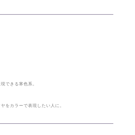
。
表現できる寒色系。
ツヤをカラーで表現したい人に。