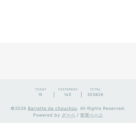
TODAY
YESTERDAY
TOTAL
15
143
553826
©2026
Barrette de chouchou
. All Rights Reserved.
Powered by
グーペ
/
管理ページ