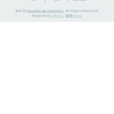
©2026
Barrette de chouchou
. All Rights Reserved.
Powered by
グーペ
/
管理ページ