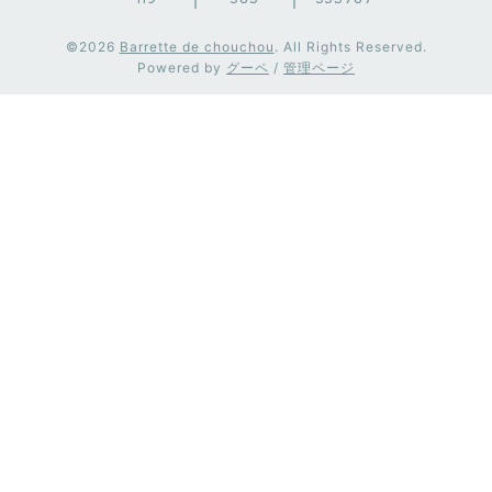
©2026
Barrette de chouchou
. All Rights Reserved.
Powered by
グーペ
/
管理ページ