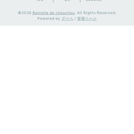
©2026
Barrette de chouchou
. All Rights Reserved.
Powered by
グーペ
/
管理ページ