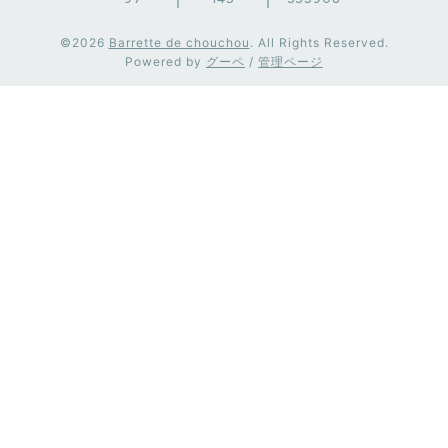
©2026
Barrette de chouchou
. All Rights Reserved.
Powered by
グーペ
/
管理ページ