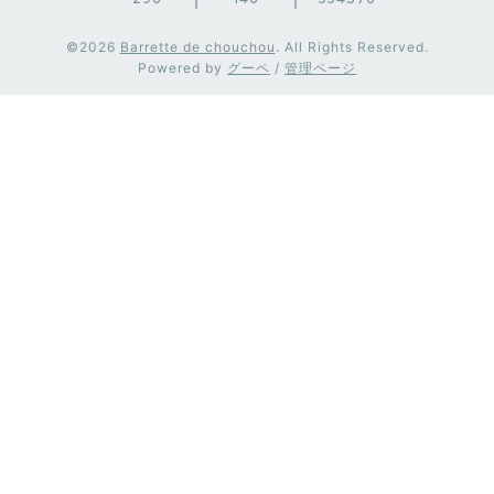
©2026
Barrette de chouchou
. All Rights Reserved.
Powered by
グーペ
/
管理ページ