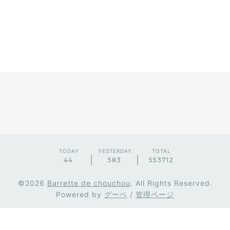
TODAY
YESTERDAY
TOTAL
44
583
553712
©2026
Barrette de chouchou
. All Rights Reserved.
Powered by
グーペ
/
管理ページ