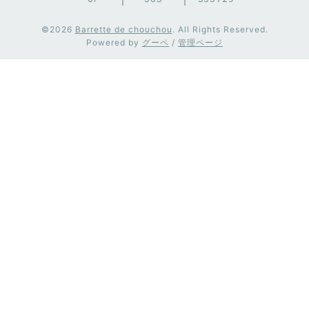
©2026
Barrette de chouchou
. All Rights Reserved.
Powered by
グーペ
/
管理ページ