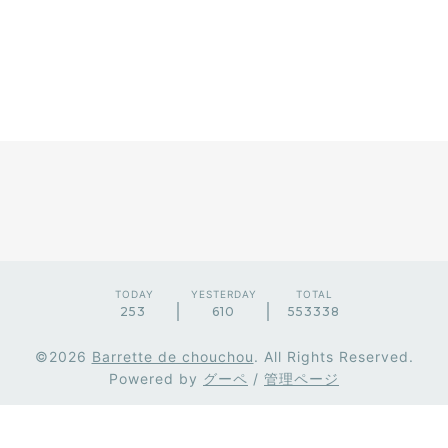
TODAY
YESTERDAY
TOTAL
253
610
553338
©2026
Barrette de chouchou
. All Rights Reserved.
Powered by
グーペ
/
管理ページ