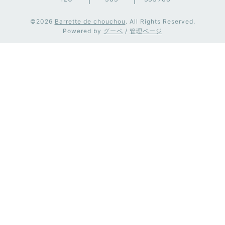
©2026
Barrette de chouchou
. All Rights Reserved.
Powered by
グーペ
/
管理ページ