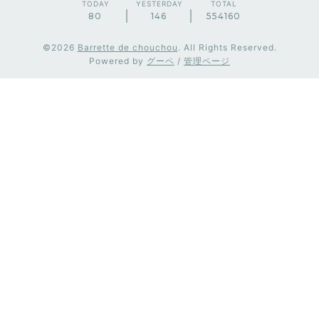
TODAY
YESTERDAY
TOTAL
80
146
554160
©2026
Barrette de chouchou
. All Rights Reserved.
Powered by
グーペ
/
管理ページ