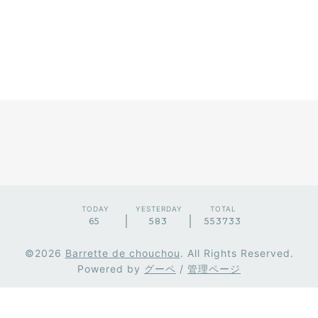
TODAY
YESTERDAY
TOTAL
65
583
553733
©2026
Barrette de chouchou
. All Rights Reserved.
Powered by
グーペ
/
管理ページ