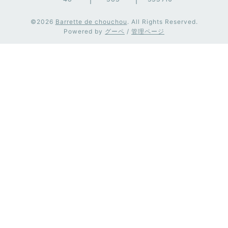
©2026
Barrette de chouchou
. All Rights Reserved.
Powered by
グーペ
/
管理ページ